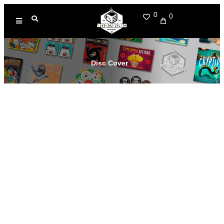
0
0
Disc Cover