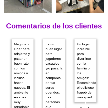
Comentarios de los clientes
Magnifico
Es un
Un lugar
lugar para
buen lugar
increíble
relajarse y
para
para
pasar un
jugadores
divertirse
buen rato
casuales
con la
con los
y/o pasarla
familia o
amigos o
en
los
incluso
compañía
amigos!
hacer
de tus
Recomiendo
nuevos. El
seres
el delicioso
ambiente
queridos.
frappé de
en sí es
Las
mazapán!
muy
personas
agradable,
que