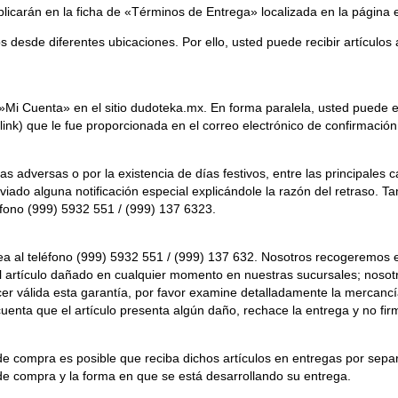
licarán en la ficha de «Términos de Entrega» localizada en la página e
dos desde diferentes ubicaciones. Por ello, usted puede recibir artícu
 ‘»Mi Cuenta» en el sitio dudoteka.mx. En forma paralela, usted puede
 (link) que le fue proporcionada en el correo electrónico de confirmació
s adversas o por la existencia de días festivos, entre las principales c
nviado alguna notificación especial explicándole la razón del retraso.
fono (999) 5932 551 / (999) 137 6323.
 al teléfono (999) 5932 551 / (999) 137 632. Nosotros recogeremos el
l artículo dañado en cualquier momento en nuestras sucursales; nosot
acer válida esta garantía, por favor examine detalladamente la mercan
cuenta que el artículo presenta algún daño, rechace la entrega y no fir
 compra es posible que reciba dichos artículos en entregas por separ
de compra y la forma en que se está desarrollando su entrega.