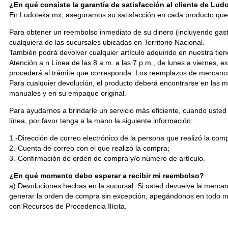
¿En qué consiste la garantía de satisfacción al cliente de Lu
En Ludoteka.mx, aseguramos su satisfacción en cada producto que
Para obtener un reembolso inmediato de su dinero (incluyendo gasto
cualquiera de las sucursales ubicadas en Territorio Nacional.
También podrá devolver cualquier artículo adquirido en nuestra tie
Atención a n Línea de las 8 a.m. a las 7 p.m., de lunes a viernes, e
procederá al trámite que corresponda. Los reemplazos de mercancía
Para cualquier devolución, el producto deberá encontrarse en las
manuales y en su empaque original.
Para ayudarnos a brindarle un servicio más eficiente, cuando usted
línea, por favor tenga a la mano la siguiente información:
1.-Dirección de correo electrónico de la persona que realizó la com
2.-Cuenta de correo con el que realizó la compra;
3.-Confirmación de orden de compra y/o número de artículo.
¿En qué momento debo esperar a recibir mi reembolso?
a) Devoluciones hechas en la sucursal. Si usted devuelve la mercan
generar la orden de compra sin excepción, apegándonos en todo mom
con Recursos de Procedencia Ilícita.