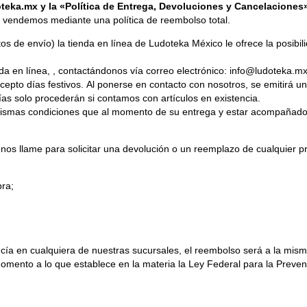
doteka.mx y la «Política de Entrega, Devoluciones y Cancelaciones
 vendemos mediante una política de reembolso total.
s de envío) la tienda en línea de Ludoteka México le ofrece la posibil
nda en línea, , contactándonos vía correo electrónico: info@ludoteka.m
xcepto días festivos. Al ponerse en contacto con nosotros, se emitirá u
s solo procederán si contamos con artículos en existencia.
 mismas condiciones que al momento de su entrega y estar acompañado 
 nos llame para solicitar una devolución o un reemplazo de cualquier p
pra;
cía en cualquiera de nuestras sucursales, el reembolso será a la mism
ento a lo que establece en la materia la Ley Federal para la Prevenc