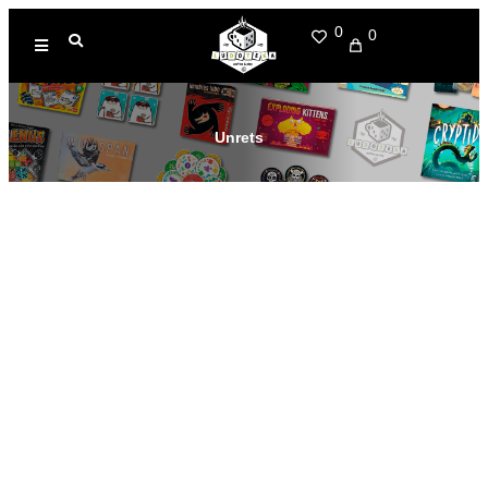
0
0
Unrets