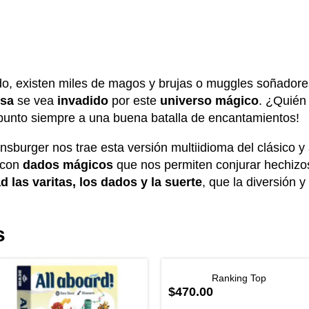
do,
existen miles de magos y brujas o muggles soñadores
esa
se vea
invadido
por este
universo mágico
. ¿Quién
unto siempre a una buena batalla de encantamientos!
ensburger nos trae esta versión multiidioma del clásico y
 con
dados mágicos
que nos permiten conjurar hechizos
d las varitas, los dados y la suerte
, que la diversión y
s
Ranking Top
$470.00