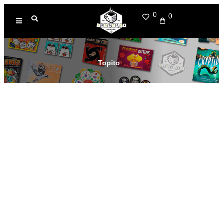
0
0
Topito