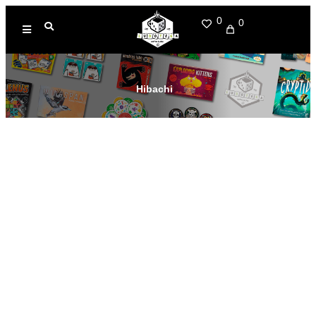
0
0
Hibachi