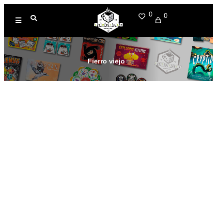
0
0
Fierro viejo