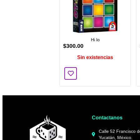
Hi lo
$300.00
Sin existencias
Contactanos
Calle 52 Francisco 
Yucatán, México.