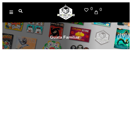
0
0
Guata Familiar