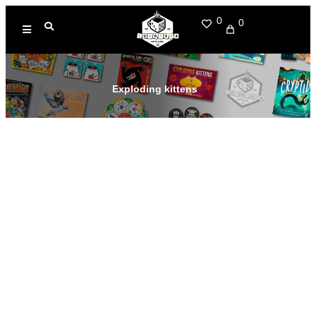
0
0
Exploding kittens