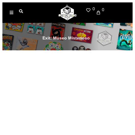
0
0
Exit: Museo Misterioso