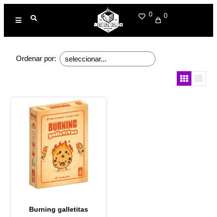
0
0
Ordenar por:
Burning galletitas