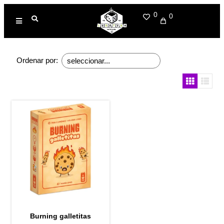
0
0
Ordenar por:
Burning galletitas